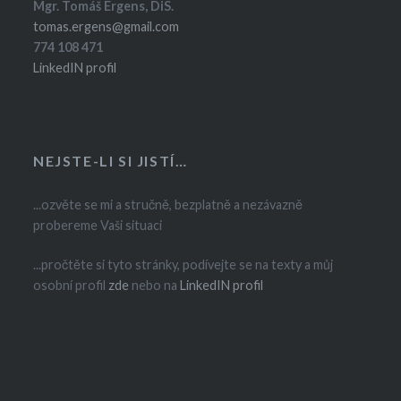
Mgr. Tomáš Ergens, DiS.
tomas.ergens@gmail.com
774 108 471
LinkedIN profil
NEJSTE-LI SI JISTÍ…
...ozvěte se mi a stručně, bezplatně a nezávazně
probereme Vaši situaci
...pročtěte si tyto stránky, podívejte se na texty a můj
osobní profil
zde
nebo na
LinkedIN profil