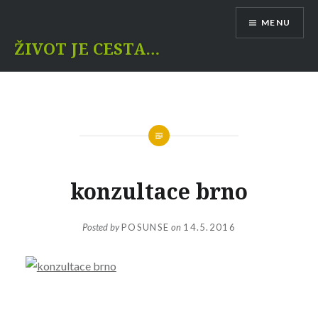
Skip
MENU
to
content
ŽIVOT JE CESTA…
konzultace brno
Posted by
POSUNSE
on
14.5.2016