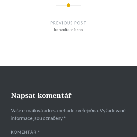
Navigace
pro
PREVIOUS POST
příspěvek
konzultace brno
Napsat komentář
Vaše e-mailová adresa nebude zveřejněna.
Vyžadované
informace jsou označeny
*
KOMENTÁŘ
*