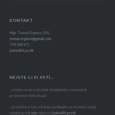
KONTAKT
Mgr. Tomáš Ergens, DiS.
tomas.ergens@gmail.com
774 108 471
LinkedIN profil
NEJSTE-LI SI JISTÍ…
...ozvěte se mi a stručně, bezplatně a nezávazně
probereme Vaši situaci
...pročtěte si tyto stránky, podívejte se na texty a můj
osobní profil
zde
nebo na
LinkedIN profil