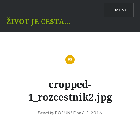
Skip
MENU
to
content
ŽIVOT JE CESTA…
cropped-
1_rozcestnik2.jpg
Posted by
POSUNSE
on
6.5.2016