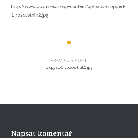
http://www.posunse.cz/wp-content/uploads/cropped-
1_rozcestnik2.jpg
Navigace
pro
PREVIOUS POST
příspěvek
cropped-1_rozcestnik2.jpg
Napsat komentář