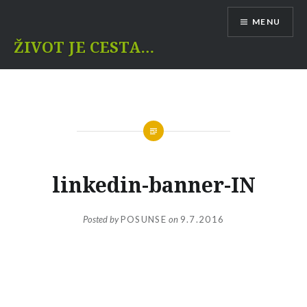
Skip
MENU
to
content
ŽIVOT JE CESTA…
linkedin-banner-IN
Posted by
POSUNSE
on
9.7.2016